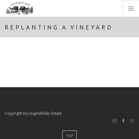
REPLANTING A VINEYARD
STARTSEITE
WEINGUT
WEINE
EINBLICKE
SHOP
IMPRESSUM
DATENSCHUTZ
SEARCH SITE
Copyright by Lingenfelder Estate
TOP