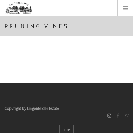
PRUNING VINES
STARTSEITE
WEINGUT
WEINE
EINBLICKE
SHOP
IMPRESSUM
DATENSCHUTZ
SEARCH SITE
Copyright by Lingenfelder Estate
TOP