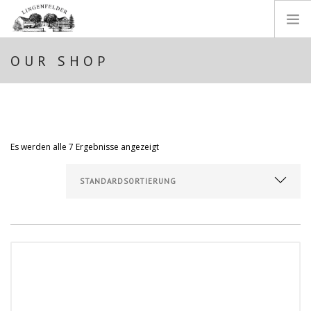
OUR SHOP
STARTSEITE
WEINGUT
WEINE
EINBLICKE
Es werden alle 7 Ergebnisse angezeigt
SHOP
IMPRESSUM
DATENSCHUTZ
SEARCH SITE